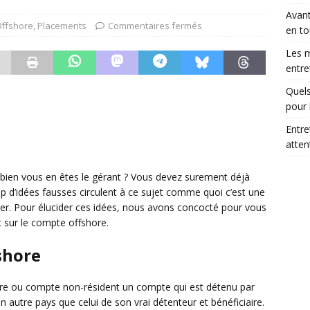
Avant
ffshore
,
Placements
Commentaires fermés
en to
Les m
entre
Quels
pour 
Entre
atte
 bien vous en êtes le gérant ? Vous devez surement déjà
 d’idées fausses circulent à ce sujet comme quoi c’est une
onner. Pour élucider ces idées, nous avons concocté pour vous
t sur le compte offshore.
shore
ore ou compte non-résident un compte qui est détenu par
 autre pays que celui de son vrai détenteur et bénéficiaire.