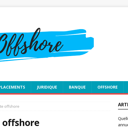
PLACEMENTS
JURIDIQUE
BANQUE
OFFSHORE
ART
te offshore
Quell
 offshore
annue