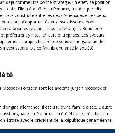
ait déjà comme une bonne stratégie. En effet, sa position
rs atouts. Elle a été bâtie au Panama, l’un des paradis
nt été construite entre les deux Amériques et les deux
it beaucoup d’opportunités aux investisseurs, dont
lité zéro pour les revenus issus de l’étranger. Beaucoup
et préféraient y installer leurs entreprises. Les avocats
 rapidement compris l’intérêt de vendre une garantie de
investisseurs. De ce fait, ils ont lancé la société.
ciété
ts Mossack Fonseca sont les avocats Jürgen Mossack et
origine allemande. Il est issu d’une famille aisée. D’autre
ussi originaire du Panama. Il a été élu vice-président du
ion étroite avec le président de la République panaméenne.