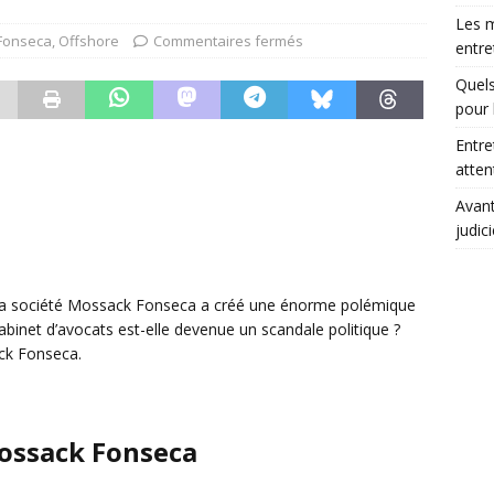
Les m
Fonseca
,
Offshore
Commentaires fermés
entre
Quels
pour 
Entre
atte
Avant
judic
 la société Mossack Fonseca a créé une énorme polémique
cabinet d’avocats est-elle devenue un scandale politique ?
ack Fonseca.
Mossack Fonseca