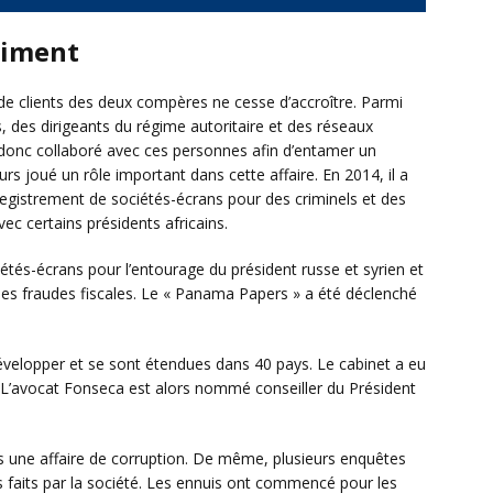
himent
de clients des deux compères ne cesse d’accroître. Parmi
s, des dirigeants du régime autoritaire et des réseaux
a donc collaboré avec ces personnes afin d’entamer un
eurs joué un rôle important dans cette affaire. En 2014, il a
nregistrement de sociétés-écrans pour des criminels et des
vec certains présidents africains.
étés-écrans pour l’entourage du président russe et syrien et
des fraudes fiscales. Le « Panama Papers » a été déclenché
développer et se sont étendues dans 40 pays. Le cabinet a eu
l. L’avocat Fonseca est alors nommé conseiller du Président
 une affaire de corruption. De même, plusieurs enquêtes
faits par la société. Les ennuis ont commencé pour les