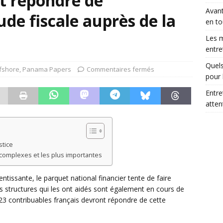
t répondre de
Avant
ude fiscale auprès de la
en to
Les m
entre
Quels
fshore
,
Panama Papers
Commentaires fermés
pour 
Entre
atte
stice
 complexes et les plus importantes
ntissante, le parquet national financier tente de faire
 structures qui les ont aidés sont également en cours de
, 23 contribuables français devront répondre de cette