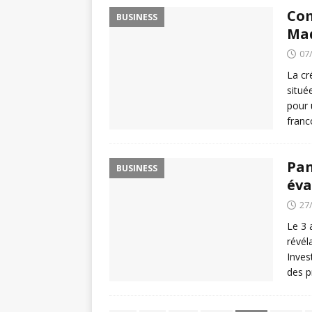
Com
BUSINESS
Ma
07
La cr
situé
pour 
franc
Pan
BUSINESS
éva
27
Le 3 
révél
Invest
des p