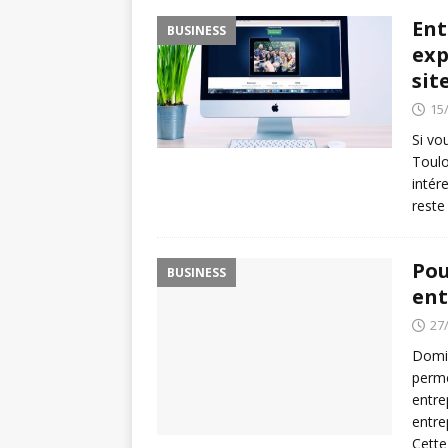
Ent
BUSINESS
exp
sit
15
Si vo
Toulo
intér
reste
Pou
BUSINESS
ent
27
Domic
perme
entre
entre
Cette