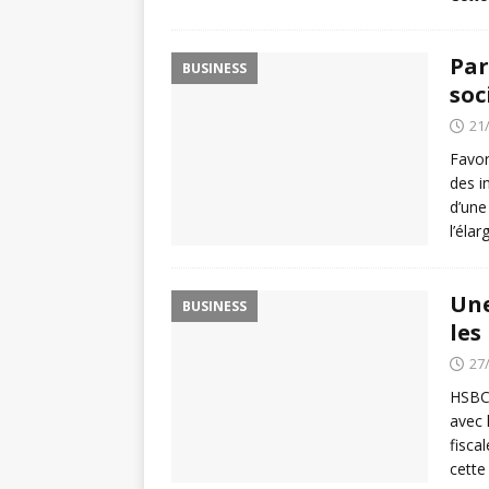
Par
BUSINESS
soc
21
Favor
des i
d’une
l’éla
Une
BUSINESS
les
27
HSBC 
avec 
fisca
cette