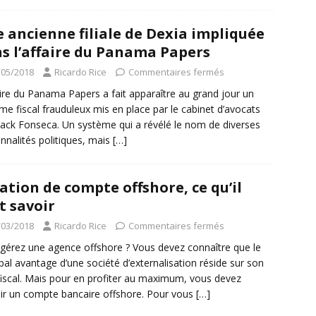
 ancienne filiale de Dexia impliquée
s l’affaire du Panama Papers
/05/2018
Ricardo Rice
Commentaires fermés
aire du Panama Papers a fait apparaître au grand jour un
me fiscal frauduleux mis en place par le cabinet d’avocats
ck Fonseca. Un système qui a révélé le nom de diverses
nnalités politiques, mais
[…]
ation de compte offshore, ce qu’il
t savoir
/03/2018
Ricardo Rice
Commentaires fermés
gérez une agence offshore ? Vous devez connaître que le
ipal avantage d’une société d’externalisation réside sur son
fiscal. Mais pour en profiter au maximum, vous devez
ir un compte bancaire offshore. Pour vous
[…]