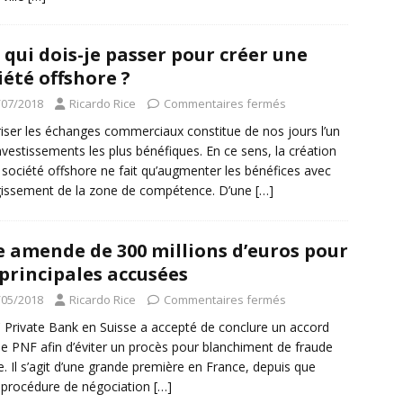
 qui dois-je passer pour créer une
iété offshore ?
/07/2018
Ricardo Rice
Commentaires fermés
iser les échanges commerciaux constitue de nos jours l’un
nvestissements les plus bénéfiques. En ce sens, la création
 société offshore ne fait qu’augmenter les bénéfices avec
rgissement de la zone de compétence. D’une
[…]
 amende de 300 millions d’euros pour
 principales accusées
/05/2018
Ricardo Rice
Commentaires fermés
Private Bank en Suisse a accepté de conclure un accord
le PNF afin d’éviter un procès pour blanchiment de fraude
le. Il s’agit d’une grande première en France, depuis que
 procédure de négociation
[…]