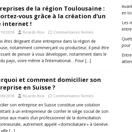
Avant
reprises de la région Toulousaine :
en to
ortez-vous grâce à la création d’un
e internet !
Les m
entre
/10/2018
Ricardo Rice
Commentaires fermés
Quels
us êtes dirigeant d'une entreprise dans la région de
pour 
use, notamment commerçant ou producteur, il peut être
essant de penser à vous développer, notamment dans le
Entre
 du pays, voire même à l’international… Pour
[…]
atte
rquoi et comment domicilier son
reprise en Suisse ?
/09/2018
Ricardo Rice
Commentaires fermés
ilier son entreprise en Suisse constitue une solution
ttant à un entrepreneur de confier le siège social de son
prise aux mains d’un professionnel de la domiciliation
preneuriale, autrement appelé « domiciliataire » à Genève.
 ville
[…]