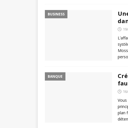
Une
BUSINESS
dan
19
L’aff
systè
Mossa
perso
Cré
BANQUE
fau
16
Vous 
princ
plan 
déten