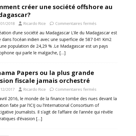
ment créer une société offshore au
dagascar?
/01/2018
Ricardo Rice
Commentaires fermés
éation d’une société au Madagascar L’ile du Madagascar est
e dans l’océan indien avec une superficie de 587 041 Km2
une population de 24,29 % .Le Madagascar est un pays
ophone qui parle le malgache,
[…]
ama Papers ou la plus grande
sion fiscale jamais orchestré
/12/2017
Ricardo Rice
Commentaires fermés
avril 2016, le monde de la finance tombe des nues devant la
ation faite par l’ICIJ ou l’International Consortium of
igative Journalists. Il s’agit de l’affaire de l’année qui révèle
ratiques d’évasion
[…]