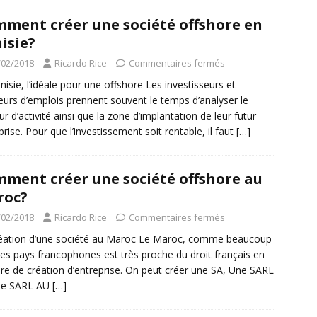
ment créer une société offshore en
isie?
/02/2018
Ricardo Rice
Commentaires fermés
nisie, l’idéale pour une offshore Les investisseurs et
eurs d’emplois prennent souvent le temps d’analyser le
ur d’activité ainsi que la zone d’implantation de leur futur
prise. Pour que l’investissement soit rentable, il faut
[…]
ment créer une société offshore au
roc?
/02/2018
Ricardo Rice
Commentaires fermés
éation d’une société au Maroc Le Maroc, comme beaucoup
res pays francophones est très proche du droit français en
re de création d’entreprise. On peut créer une SA, Une SARL
ne SARL AU
[…]