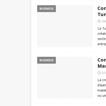
Com
BUSINESS
Tun
26
La Tu
créat
secte
entre
Com
BUSINESS
Ma
01
La cr
d’aut
matiè
ou u