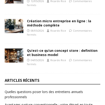
12/05/2026
Ricardo Rice
Commentaires
fermés
Création micro entreprise en ligne : la
méthode complète
08/05/2026
Ricardo Rice
Commentaires
fermés
Qu’est-ce qu’un concept store : definition
et business model
04/05/2026
Ricardo Rice
Commentaires
fermés
ARTICLES RÉCENTS
Quelles questions poser lors des entretiens annuels
professionnels
Avantages rupture conventionnelle : votre départ en toute