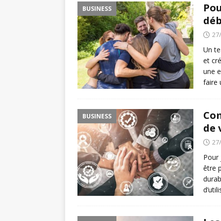
Pou
BUSINESS
déb
27
Un te
et cr
une e
faire
Com
BUSINESS
de 
27
Pour 
être 
durab
d’util