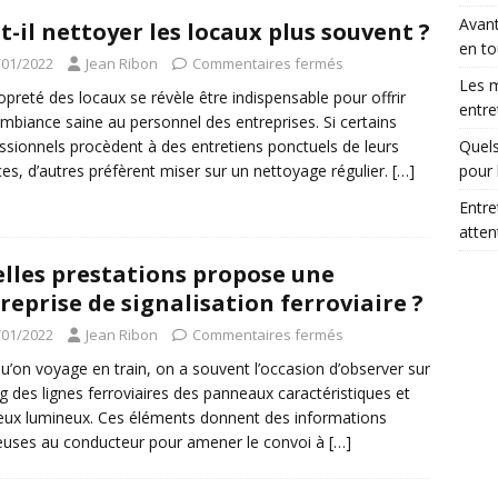
Avant
t-il nettoyer les locaux plus souvent ?
en to
/01/2022
Jean Ribon
Commentaires fermés
Les m
opreté des locaux se révèle être indispensable pour offrir
entre
mbiance saine au personnel des entreprises. Si certains
ssionnels procèdent à des entretiens ponctuels de leurs
Quels
es, d’autres préfèrent miser sur un nettoyage régulier.
[…]
pour 
Entre
atte
lles prestations propose une
reprise de signalisation ferroviaire ?
/01/2022
Jean Ribon
Commentaires fermés
u’on voyage en train, on a souvent l’occasion d’observer sur
ng des lignes ferroviaires des panneaux caractéristiques et
eux lumineux. Ces éléments donnent des informations
euses au conducteur pour amener le convoi à
[…]