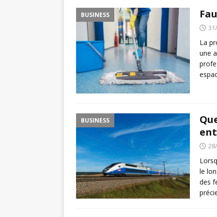
Fau
BUSINESS
31
La pr
une a
profe
espac
Que
BUSINESS
ent
28
Lorsq
le lo
des f
préci