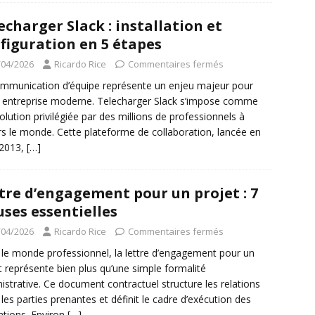
echarger Slack : installation et
figuration en 5 étapes
/04/2026
Ricardo Rice
Commentaires fermés
mmunication d’équipe représente un enjeu majeur pour
 entreprise moderne. Telecharger Slack s’impose comme
olution privilégiée par des millions de professionnels à
rs le monde. Cette plateforme de collaboration, lancée en
 2013,
[…]
tre d’engagement pour un projet : 7
uses essentielles
/04/2026
Ricardo Rice
Commentaires fermés
le monde professionnel, la lettre d’engagement pour un
t représente bien plus qu’une simple formalité
istrative. Ce document contractuel structure les relations
 les parties prenantes et définit le cadre d’exécution des
ations. Environ
[…]