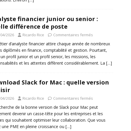
lyste financier junior ou senior :
lle différence de poste
/04/2026
Ricardo Rice
Commentaires fermés
tier d’analyste financier attire chaque année de nombreux
s diplômés en finance, comptabilité et gestion. Pourtant,
un profil junior et un profil senior, les missions, les
nsabilités et les attentes diffèrent considérablement. La
[…]
nload Slack for Mac : quelle version
isir
/04/2026
Ricardo Rice
Commentaires fermés
cherche de la bonne version de Slack pour Mac peut
ement devenir un casse-tête pour les entreprises et les
es qui souhaitent optimiser leur collaboration. Que vous
 une PME en pleine croissance ou
[…]