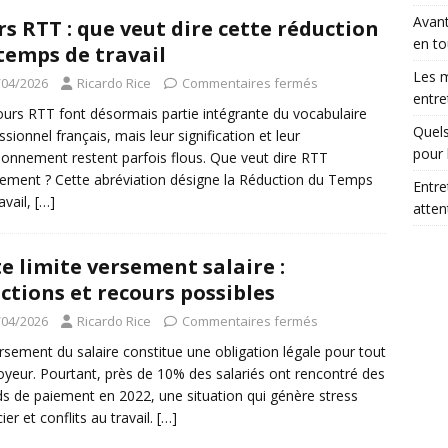
Avant
rs RTT : que veut dire cette réduction
en to
temps de travail
Les m
/04/2026
Ricardo Rice
Commentaires fermés
entre
ours RTT font désormais partie intégrante du vocabulaire
Quels
ssionnel français, mais leur signification et leur
pour 
ionnement restent parfois flous. Que veut dire RTT
ement ? Cette abréviation désigne la Réduction du Temps
Entre
avail,
[…]
atte
e limite versement salaire :
ctions et recours possibles
/04/2026
Ricardo Rice
Commentaires fermés
rsement du salaire constitue une obligation légale pour tout
yeur. Pourtant, près de 10% des salariés ont rencontré des
ds de paiement en 2022, une situation qui génère stress
ier et conflits au travail.
[…]