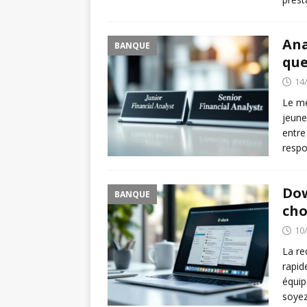
Ana
BANQUE
que
14
Le mé
jeune
entre 
respo
Dow
BANQUE
cho
10
La re
rapid
équip
soyez