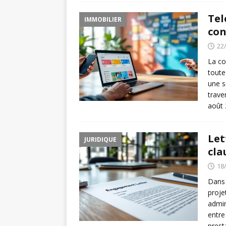
Tel
IMMOBILIER
con
22
La co
toute
une s
trave
août
Let
JURIDIQUE
cla
18
Dans 
proje
admin
entre
prest