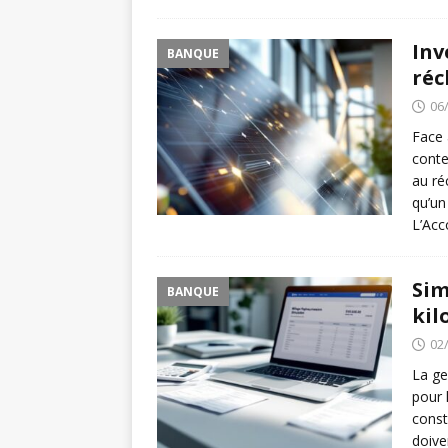
Inv
BANQUE
réc
06
Face 
conte
au ré
qu’un
L’Ac
Sim
BANQUE
kil
02
La ge
pour 
const
doive