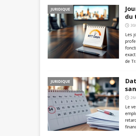
Jou
JURIDIQUE
du 
30
Les j
profe
fonct
exact
de Tr
Dat
JURIDIQUE
san
26
Le ve
emplo
retar
financ