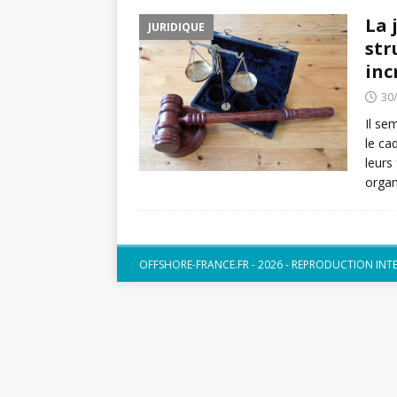
La 
JURIDIQUE
str
inc
30
Il se
le ca
leurs
orga
OFFSHORE-FRANCE.FR - 2026 - REPRODUCTION INT