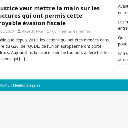
Avant
justice veut mettre la main sur les
en to
uctures qui ont permis cette
royable évasion fiscale
Les m
entre
/06/2020
Ricardo Rice
Commentaires fermés
Quels
mble que depuis 2010, les actions qui ont étés menées dans
pour 
dre du G20, de l’OCDE, de l’Union européenne ont porté
 fruits. Aujourd’hui, la justice cherche toujours à dénicher les
Entre
nismes qui
[…]
atte
ERDITE
|
Mentions légales