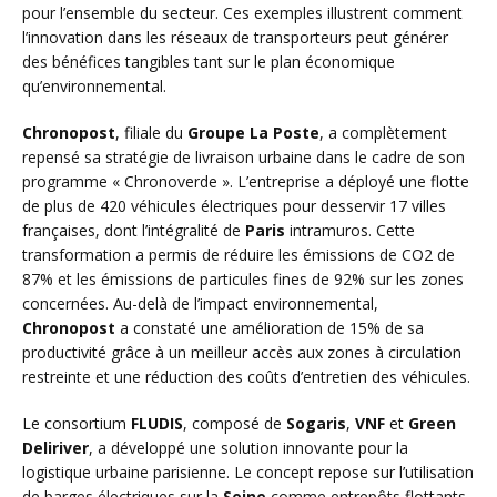
pour l’ensemble du secteur. Ces exemples illustrent comment
l’innovation dans les réseaux de transporteurs peut générer
des bénéfices tangibles tant sur le plan économique
qu’environnemental.
Chronopost
, filiale du
Groupe La Poste
, a complètement
repensé sa stratégie de livraison urbaine dans le cadre de son
programme « Chronoverde ». L’entreprise a déployé une flotte
de plus de 420 véhicules électriques pour desservir 17 villes
françaises, dont l’intégralité de
Paris
intramuros. Cette
transformation a permis de réduire les émissions de CO2 de
87% et les émissions de particules fines de 92% sur les zones
concernées. Au-delà de l’impact environnemental,
Chronopost
a constaté une amélioration de 15% de sa
productivité grâce à un meilleur accès aux zones à circulation
restreinte et une réduction des coûts d’entretien des véhicules.
Le consortium
FLUDIS
, composé de
Sogaris
,
VNF
et
Green
Deliriver
, a développé une solution innovante pour la
logistique urbaine parisienne. Le concept repose sur l’utilisation
de barges électriques sur la
Seine
comme entrepôts flottants,