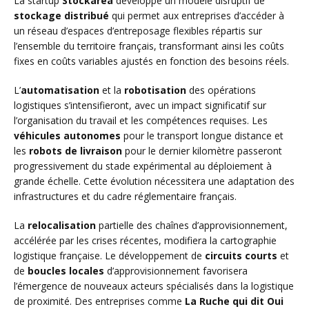
La startup
Stockarea
développe un modèle disruptif de
stockage distribué
qui permet aux entreprises d’accéder à
un réseau d’espaces d’entreposage flexibles répartis sur
l’ensemble du territoire français, transformant ainsi les coûts
fixes en coûts variables ajustés en fonction des besoins réels.
L’
automatisation
et la
robotisation
des opérations
logistiques s’intensifieront, avec un impact significatif sur
l’organisation du travail et les compétences requises. Les
véhicules autonomes
pour le transport longue distance et
les
robots de livraison
pour le dernier kilomètre passeront
progressivement du stade expérimental au déploiement à
grande échelle. Cette évolution nécessitera une adaptation des
infrastructures et du cadre réglementaire français.
La
relocalisation
partielle des chaînes d’approvisionnement,
accélérée par les crises récentes, modifiera la cartographie
logistique française. Le développement de
circuits courts
et
de
boucles locales
d’approvisionnement favorisera
l’émergence de nouveaux acteurs spécialisés dans la logistique
de proximité. Des entreprises comme
La Ruche qui dit Oui