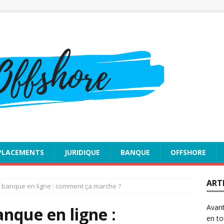
PLACEMENTS
JURIDIQUE
BANQUE
OFFSHORE
ART
banque en ligne : comment ça marche ?
Avant
nque en ligne :
en to