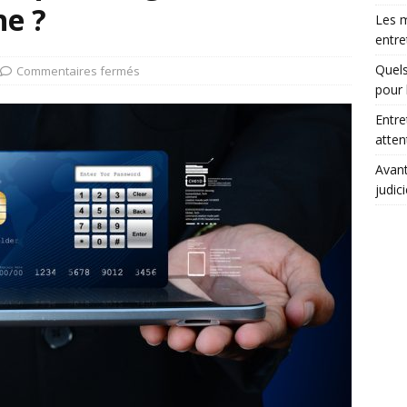
e ?
Les m
entre
Quels
Commentaires fermés
pour 
Entre
atte
Avant
judic