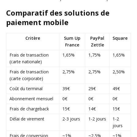
Comparatif des solutions de
paiement mobile
Critère
Sum Up
PayPal
Square
France
Zettle
Frais de transaction
1,65%
1,75%
1,65%
(carte nationale)
Frais de transaction
2,75%
2,75%
2,50%
(carte corporate)
Coût du terminal
39€
29€
49€
Abonnement mensuel
0€
0€
0€
Frais de chargeback
15€
14€
15€
Délai de virement
2-3 jours
1-2 jours
1-2
jours
Frais de conversion
~1%
~2,5%
~1%