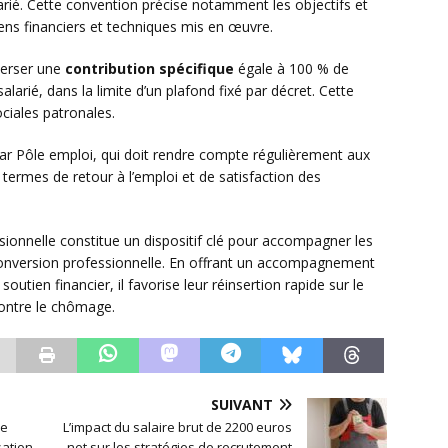
ié. Cette convention précise notamment les objectifs et
yens financiers et techniques mis en œuvre.
 verser une
contribution spécifique
égale à 100 % de
salarié, dans la limite d’un plafond fixé par décret. Cette
ociales patronales.
 par Pôle emploi, qui doit rendre compte régulièrement aux
termes de retour à l’emploi et de satisfaction des
ionnelle constitue un dispositif clé pour accompagner les
conversion professionnelle. En offrant un accompagnement
utien financier, il favorise leur réinsertion rapide sur le
 contre le chômage.
SUIVANT
ve
L’impact du salaire brut de 2200 euros
sation
net sur les stratégies de recrutement