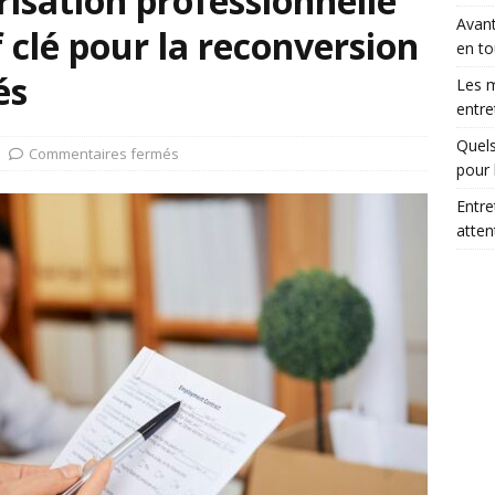
risation professionnelle
Avant
if clé pour la reconversion
en to
és
Les m
entre
Quels
Commentaires fermés
pour 
Entre
atte