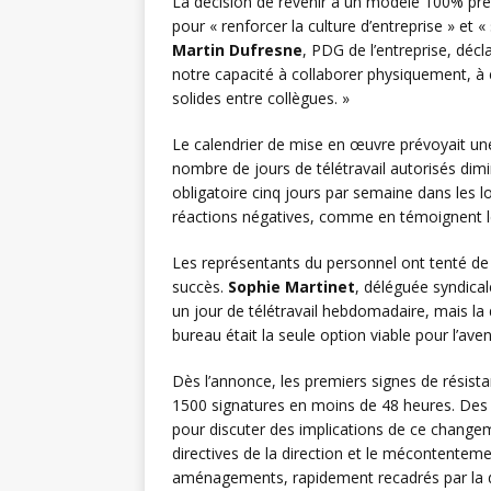
La décision de revenir à un modèle 100% prés
pour « renforcer la culture d’entreprise » et «
Martin Dufresne
, PDG de l’entreprise, décl
notre capacité à collaborer physiquement, à 
solides entre collègues. »
Le calendrier de mise en œuvre prévoyait une 
nombre de jours de télétravail autorisés dim
obligatoire cinq jours par semaine dans les
réactions négatives, comme en témoignent les
Les représentants du personnel ont tenté de
succès.
Sophie Martinet
, déléguée syndica
un jour de télétravail hebdomadaire, mais la d
bureau était la seule option viable pour l’aveni
Dès l’annonce, les premiers signes de résistan
1500 signatures en moins de 48 heures. Des
pour discuter des implications de ce changem
directives de la direction et le mécontentem
aménagements, rapidement recadrés par la di