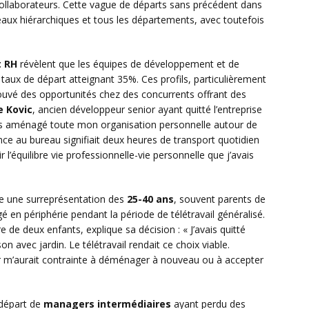
 collaborateurs. Cette vague de départs sans précédent dans
iveaux hiérarchiques et tous les départements, avec toutefois
 RH
révèlent que les équipes de développement et de
 taux de départ atteignant 35%. Ces profils, particulièrement
ouvé des opportunités chez des concurrents offrant des
e Kovic
, ancien développeur senior ayant quitté l’entreprise
vais aménagé toute mon organisation personnelle autour de
sence au bureau signifiait deux heures de transport quotidien
 l’équilibre vie professionnelle-vie personnelle que j’avais
e une surreprésentation des
25-40 ans
, souvent parents de
en périphérie pendant la période de télétravail généralisé.
 de deux enfants, explique sa décision : « J’avais quitté
n avec jardin. Le télétravail rendait ce choix viable.
ur m’aurait contrainte à déménager à nouveau ou à accepter
départ de
managers intermédiaires
ayant perdu des