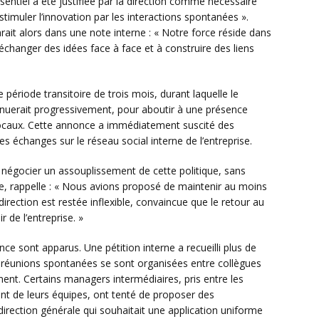
entiel a été justifiée par la direction comme nécessaire
 stimuler l’innovation par les interactions spontanées ».
arait alors dans une note interne : « Notre force réside dans
échanger des idées face à face et à construire des liens
période transitoire de trois mois, durant laquelle le
inuerait progressivement, pour aboutir à une présence
 locaux. Cette annonce a immédiatement suscité des
 échanges sur le réseau social interne de l’entreprise.
 négocier un assouplissement de cette politique, sans
le, rappelle : « Nous avions proposé de maintenir au moins
irection est restée inflexible, convaincue que le retour au
r de l’entreprise. »
ce sont apparus. Une pétition interne a recueilli plus de
 réunions spontanées se sont organisées entre collègues
ent. Certains managers intermédiaires, pris entre les
ent de leurs équipes, ont tenté de proposer des
rection générale qui souhaitait une application uniforme