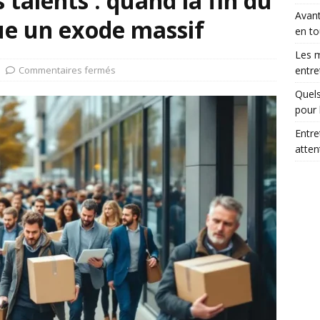
 talents : quand la fin du
Avant
ue un exode massif
en to
Les m
Commentaires fermés
entre
Quels
pour 
Entre
atte