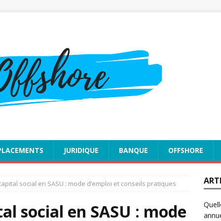
PLACEMENTS
JURIDIQUE
BANQUE
OFFSHORE
ART
apital social en SASU : mode d’emploi et conseils pratiques
Quell
al social en SASU : mode
annue