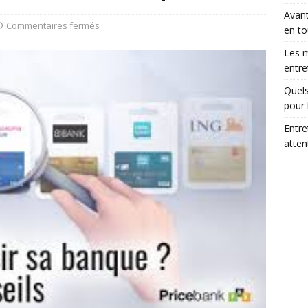
Avant
Commentaires fermés
en to
Les m
entre
Quels
pour 
Entre
atte