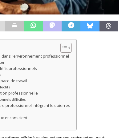
n dans l’environnement professionnel
ter
défis professionnels
u
pace de travail
ectifs
tion professionnelle
nels difficiles
e professionnel intégrant les pierres
ux et conscient
n rythme effréné et des exigences croissantes, peut