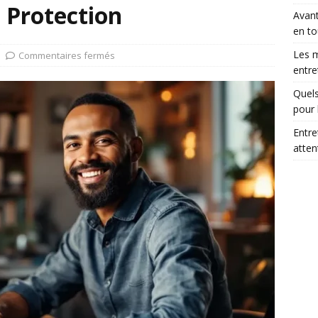
e Protection
Avant
en to
Les m
Commentaires fermés
entre
Quels
pour 
Entre
atte