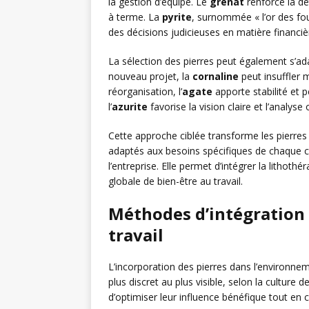
la gestion d’équipe. Le
grenat
renforce la dé
à terme. La
pyrite
, surnommée « l’or des fous
des décisions judicieuses en matière financiè
La sélection des pierres peut également s’ad
nouveau projet, la
cornaline
peut insuffler 
réorganisation, l’
agate
apporte stabilité et p
l’
azurite
favorise la vision claire et l’analyse 
Cette approche ciblée transforme les pierres
adaptés aux besoins spécifiques de chaque co
l’entreprise. Elle permet d’intégrer la lithot
globale de bien-être au travail.
Méthodes d’intégration 
travail
L’incorporation des pierres dans l’environne
plus discret au plus visible, selon la culture d
d’optimiser leur influence bénéfique tout en