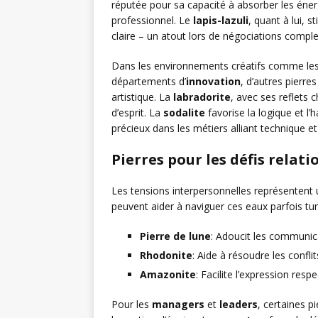
réputée pour sa capacité à absorber les éner
professionnel. Le
lapis-lazuli
, quant à lui, s
claire – un atout lors de négociations comple
Dans les environnements créatifs comme le
départements d’
innovation
, d’autres pierres
artistique. La
labradorite
, avec ses reflets 
d’esprit. La
sodalite
favorise la logique et l’
précieux dans les métiers alliant technique et 
Pierres pour les défis relat
Les tensions interpersonnelles représentent 
peuvent aider à naviguer ces eaux parfois t
Pierre de lune
: Adoucit les communica
Rhodonite
: Aide à résoudre les confli
Amazonite
: Facilite l’expression resp
Pour les
managers
et
leaders
, certaines p