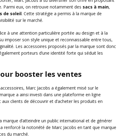
porter, Marc Jacobs a su diversifier son offre en proposant
. Parmi eux, on retrouve notamment des
sacs à main
,
s de soleil
. Cette stratégie a permis à la marque de
isibilité sur le marché.
âce à une attention particulière portée au design et à la
 su imposer son style unique et reconnaissable entre tous,
iginalité. Les accessoires proposés par la marque sont donc
galement porteurs d’une identité forte qui séduit les
our booster les ventes
accessoires, Marc Jacobs a également misé sur le
arque a ainsi investi dans une plateforme en ligne
t aux clients de découvrir et d’acheter les produits en
la marque d’atteindre un public international et de générer
le a renforcé la notoriété de Marc Jacobs en tant que marque
nces du marché.