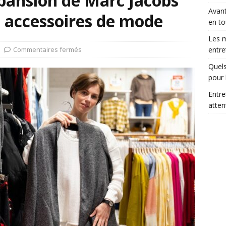
expansion de Marc Jacobs
Avant
s accessoires de mode
en to
Les m
Commentaires fermés
entre
Quels
pour 
Entre
atte