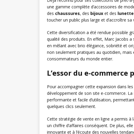
Déjà reconnu pour ses collections de prêt-à-
une gamme complète d’accessoires de mode
des
chaussures
, des
bijoux
et des
lunette
toucher un public plus large et d’accroître sa v
Cette diversification a été rendue possible gr
qualité des produits. En effet, Marc Jacobs a
en mêlant avec brio élégance, sobriété et or
non seulement pratiques au quotidien, mais é
consommateurs du monde entier.
L’essor du e-commerce p
Pour accompagner cette expansion dans les 
développement de son site e-commerce. La m
performante et facile d’utilisation, permettan
quelques clics seulement.
Cette stratégie de vente en ligne a permis à 
un chiffre d’affaires conséquent. De plus, el
innovante et à l’écoute des nouvelles tenda