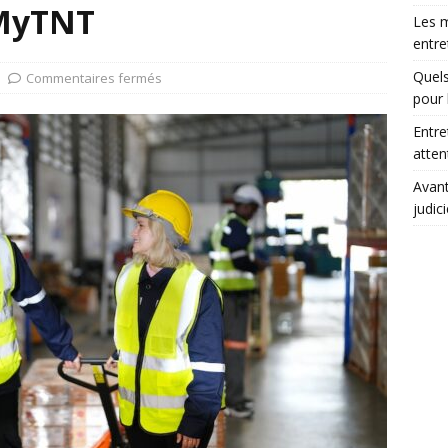
 MyTNT
Les m
entre
Quels
Commentaires fermés
pour 
Entre
atte
Avant
judic