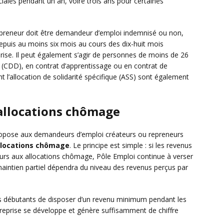
ciales pendant un an, voire trois ans pour certaines
 repreneur doit être demandeur d’emploi indemnisé ou non,
depuis au moins six mois au cours des dix-huit mois
eprise. Il peut également s’agir de personnes de moins de 26
 (CDD), en contrat d’apprentissage ou en contrat de
 l’allocation de solidarité spécifique (ASS) sont également
 allocations chômage
propose aux demandeurs d’emploi créateurs ou repreneurs
allocations chômage
. Le principe est simple : si les revenus
érieurs aux allocations chômage, Pôle Emploi continue à verser
aintien partiel dépendra du niveau des revenus perçus par
s débutants de disposer d’un revenu minimum pendant les
ntreprise se développe et génère suffisamment de chiffre