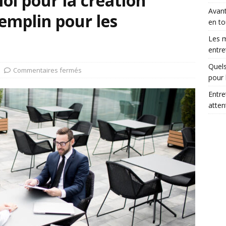
oi pour la création
Avant
remplin pour les
en to
Les m
entre
Quels
Commentaires fermés
pour 
Entre
atte