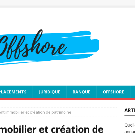
PLACEMENTS
JURIDIQUE
BANQUE
OFFSHORE
ART
nt immobilier et création de patrimoine
Quell
obilier et création de
annue