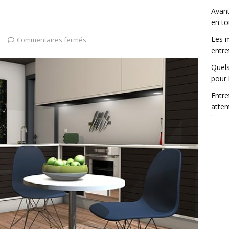
Avant
en to
Les m
r
Commentaires fermés
entre
Quels
pour 
Entre
atte