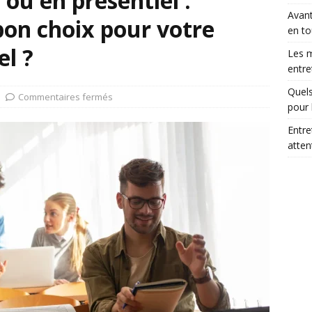
ou en présentiel :
Avant
bon choix pour votre
en to
el ?
Les m
entre
Quels
Commentaires fermés
pour 
Entre
atte