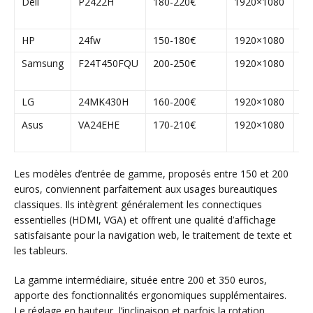
Dell
P2422H
180-220€
1920×1080
Ré
ha
HP
24fw
150-180€
1920×1080
De
Samsung
F24T450FQU
200-250€
1920×1080
Pi
mu
LG
24MK430H
160-200€
1920×1080
IP
Asus
VA24EHE
170-210€
1920×1080
Ey
fr
Les modèles d’entrée de gamme, proposés entre 150 et 200
euros, conviennent parfaitement aux usages bureautiques
classiques. Ils intègrent généralement les connectiques
essentielles (HDMI, VGA) et offrent une qualité d’affichage
satisfaisante pour la navigation web, le traitement de texte et
les tableurs.
La gamme intermédiaire, située entre 200 et 350 euros,
apporte des fonctionnalités ergonomiques supplémentaires.
Le réglage en hauteur, l’inclinaison et parfois la rotation