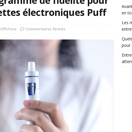
gramme de fidélité pour
Avant
rettes électroniques Puff
en to
Les m
,
Offshore
Commentaires fermés
entre
Quels
pour 
Entre
atte