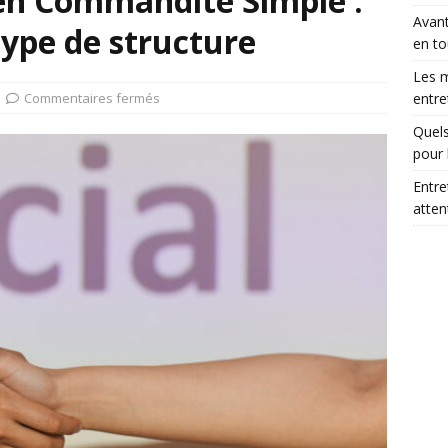
 en Commandite Simple :
Avant
type de structure
en to
Les m
Commentaires fermés
entre
Quels
pour 
Entre
atte