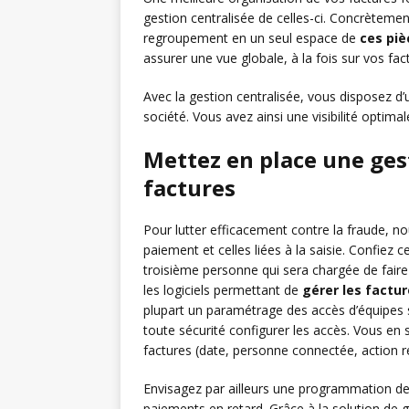
gestion centralisée de celles-ci. Concrètemen
regroupement en un seul espace de
ces piè
assurer une vue globale, à la fois sur vos fa
Avec la gestion centralisée, vous disposez d’u
société. Vous avez ainsi une visibilité optima
Mettez en place une gest
factures
Pour lutter efficacement contre la fraude, 
paiement et celles liées à la saisie. Confiez
troisième personne qui sera chargée de faire l
les logiciels permettant de
gérer les factu
plupart un paramétrage des accès d’équipes s
toute sécurité configurer les accès. Vous en 
factures (date, personne connectée, action ré
Envisagez par ailleurs une programmation de
paiements en retard. Grâce à la solution de g