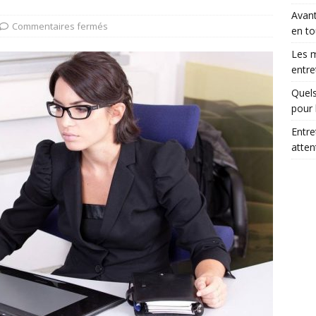
Avant
Commentaires fermés
en to
Les m
entre
Quels
pour 
Entre
atte