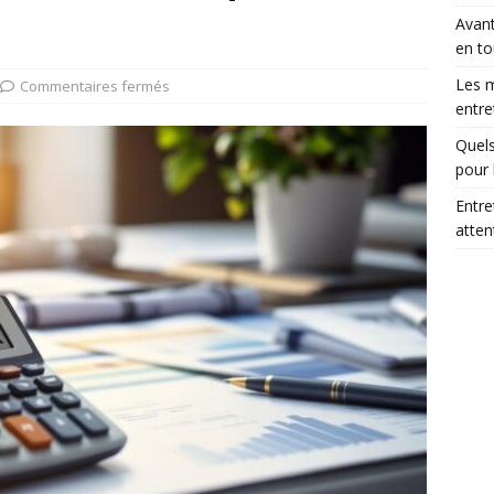
Avant
en to
Les m
Commentaires fermés
entre
Quels
pour 
Entre
atte