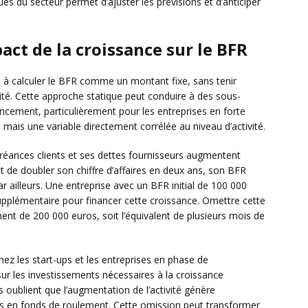
es du secteur permet d’ajuster les prévisions et d’anticiper
pact de la croissance sur le BFR
e à calculer le BFR comme un montant fixe, sans tenir
vité. Cette approche statique peut conduire à des sous-
cement, particulièrement pour les entreprises en forte
mais une variable directement corrélée au niveau d’activité.
 créances clients et ses dettes fournisseurs augmentent
t de doubler son chiffre d’affaires en deux ans, son BFR
 ailleurs. Une entreprise avec un BFR initial de 100 000
pplémentaire pour financer cette croissance. Omettre cette
ent de 200 000 euros, soit l’équivalent de plusieurs mois de
hez les start-ups et les entreprises en phase de
ur les investissements nécessaires à la croissance
oublient que l’augmentation de l’activité génère
 en fonds de roulement. Cette omission peut transformer