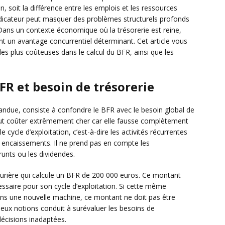
on, soit la différence entre les emplois et les ressources
ndicateur peut masquer des problèmes structurels profonds
e. Dans un contexte économique où la trésorerie est reine,
nt un avantage concurrentiel déterminant. Cet article vous
 les plus coûteuses dans le calcul du BFR, ainsi que les
FR et besoin de trésorerie
pandue, consiste à confondre le BFR avec le besoin global de
peut coûter extrêmement cher car elle fausse complètement
 cycle d’exploitation, c’est-à-dire les activités récurrentes
et encaissements. Il ne prend pas en compte les
unts ou les dividendes.
urière qui calcule un BFR de 200 000 euros. Ce montant
aire pour son cycle d’exploitation. Si cette même
dans une nouvelle machine, ce montant ne doit pas être
deux notions conduit à surévaluer les besoins de
écisions inadaptées.