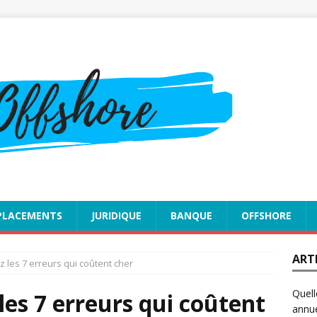
PLACEMENTS
JURIDIQUE
BANQUE
OFFSHORE
ART
ez les 7 erreurs qui coûtent cher
Quell
 les 7 erreurs qui coûtent
annue