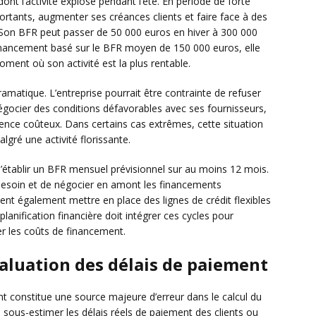
ont l’activité explose pendant l’été. En période de forte
ortants, augmenter ses créances clients et faire face à des
. Son BFR peut passer de 50 000 euros en hiver à 300 000
n financement basé sur le BFR moyen de 150 000 euros, elle
oment où son activité est la plus rentable.
ramatique. L’entreprise pourrait être contrainte de refuser
ocier des conditions défavorables avec ses fournisseurs,
gence coûteux. Dans certains cas extrêmes, cette situation
gré une activité florissante.
e d’établir un BFR mensuel prévisionnel sur au moins 12 mois.
e besoin et de négocier en amont les financements
ent également mettre en place des lignes de crédit flexibles
 planification financière doit intégrer ces cycles pour
er les coûts de financement.
valuation des délais de paiement
nt constitue une source majeure d’erreur dans le calcul du
 sous-estimer les délais réels de paiement des clients ou