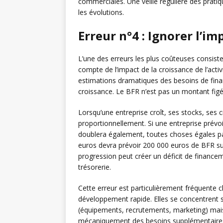
commerciales. Une veille régulière des pratiqu
les évolutions.
Erreur n°4 : Ignorer l’im
L’une des erreurs les plus coûteuses consist
compte de l’impact de la croissance de l’acti
estimations dramatiques des besoins de finan
croissance. Le BFR n’est pas un montant figé 
Lorsqu’une entreprise croît, ses stocks, ses
proportionnellement. Si une entreprise prévoi
doublera également, toutes choses égales par
euros devra prévoir 200 000 euros de BFR su
progression peut créer un déficit de financem
trésorerie.
Cette erreur est particulièrement fréquente c
développement rapide. Elles se concentrent s
(équipements, recrutements, marketing) mais 
mécaniquement des besoins supplémentaires