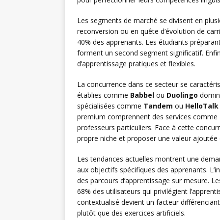
Les segments de marché se divisent en plusie
reconversion ou en quête d’évolution de carr
40% des apprenants. Les étudiants prépara
forment un second segment significatif. Enfi
d’apprentissage pratiques et flexibles.
La concurrence dans ce secteur se caractéris
établies comme
Babbel
ou
Duolingo
domine
spécialisées comme
Tandem
ou
HelloTalk
premium comprennent des services comme
professeurs particuliers. Face à cette concur
propre niche et proposer une valeur ajoutée d
Les tendances actuelles montrent une deman
aux objectifs spécifiques des apprenants. L’in
des parcours d’apprentissage sur mesure. Le
68% des utilisateurs qui privilégient l’appre
contextualisé devient un facteur différencian
plutôt que des exercices artificiels.