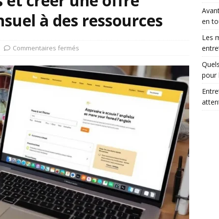
 et créer une offre
Avant
uel à des ressources
en to
Les m
Commentaires fermés
entre
Quels
pour 
Entre
atte