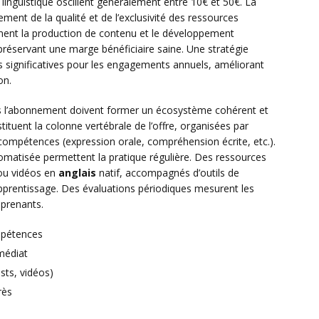
inguistique oscillent généralement entre 10€ et 50€. La
ement de la qualité et de l’exclusivité des ressources
ent la production de contenu et le développement
préservant une marge bénéficiaire saine. Une stratégie
s significatives pour les engagements annuels, améliorant
on.
ns l’abonnement doivent former un écosystème cohérent et
tuent la colonne vertébrale de l’offre, organisées par
 compétences (expression orale, compréhension écrite, etc.).
tomatisée permettent la pratique régulière. Des ressources
ou vidéos en
anglais
natif, accompagnés d’outils de
pprentissage. Des évaluations périodiques mesurent les
pprenants.
mpétences
médiat
sts, vidéos)
rès